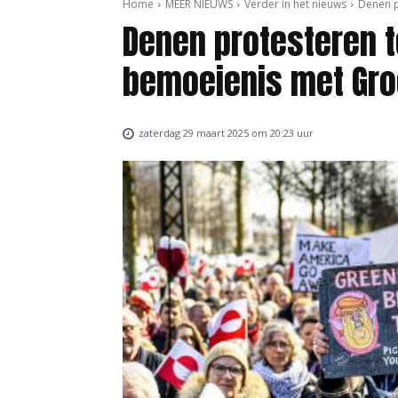
Home
MEER NIEUWS
Verder in het nieuws
Denen p
Denen protesteren 
bemoeienis met Gro
zaterdag 29 maart 2025 om 20:23 uur