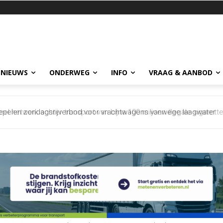
 NIEUWS
ONDERWEG
INFO
VRAAG & AANBOD
netwerk achter transport van bijna 100 miljoen illegale sigaretten