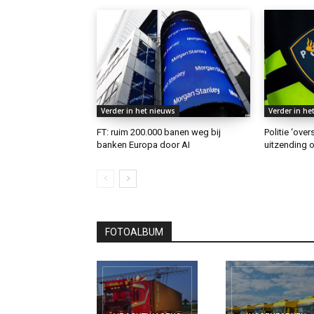
Verder in het nieuws
Verder in he
FT: ruim 200.000 banen weg bij
Politie ‘ove
banken Europa door AI
uitzending o
FOTOALBUM