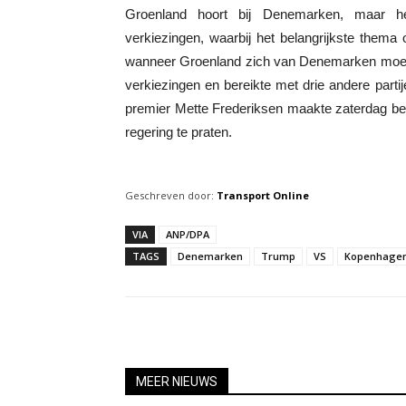
Groenland hoort bij Denemarken, maar hee
verkiezingen, waarbij het belangrijkste thema
wanneer Groenland zich van Denemarken moet 
verkiezingen en bereikte met drie andere part
premier Mette Frederiksen maakte zaterdag be
regering te praten.
Geschreven door:
Transport Online
VIA
ANP/DPA
TAGS
Denemarken
Trump
VS
Kopenhage
MEER NIEUWS