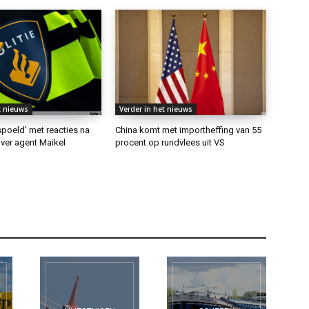
t nieuws
Verder in het nieuws
rspoeld’ met reacties na
China komt met importheffing van 55
ver agent Maikel
procent op rundvlees uit VS