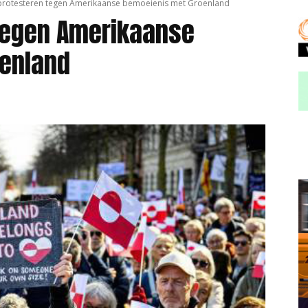
rotesteren tegen Amerikaanse bemoeienis met Groenland
tegen Amerikaanse
enland