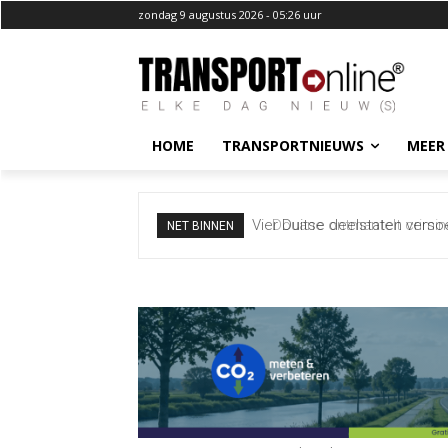
zondag 9 augustus 2026 - 05:26 uur
HOME
TRANSPORTNIEUWS
MEER
Douane ontmantelt crimineel 
NET BINNEN