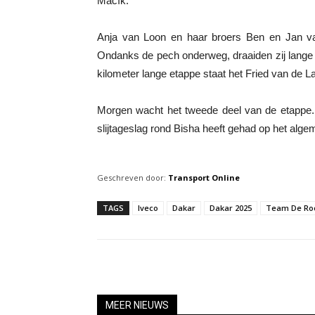
Macík.
Anja van Loon en haar broers Ben en Jan va
Ondanks de pech onderweg, draaiden zij lange ti
kilometer lange etappe staat het Fried van de
Morgen wacht het tweede deel van de etappe. 
slijtageslag rond Bisha heeft gehad op het alge
Geschreven door:
Transport Online
TAGS
Iveco
Dakar
Dakar 2025
Team De Ro
MEER NIEUWS