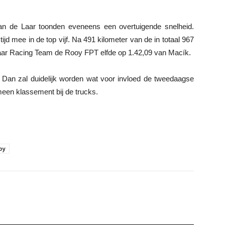
n de Laar toonden eveneens een overtuigende snelheid.
jd mee in de top vijf. Na 491 kilometer van de in totaal 967
 Laar Racing Team de Rooy FPT elfde op 1.42,09 van Macík.
Dan zal duidelijk worden wat voor invloed de tweedaagse
meen klassement bij de trucks.
oy