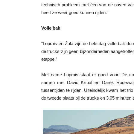
technisch probleem met één van de naven van 
heeft ze weer goed kunnen rijden.”
Volle bak
“Loprais en Žala zijn de hele dag volle bak do
de trucks zijn geen bijzonderheden aangetroffe
etappe.”
Met name Loprais staat er goed voor. De c
samen met David Křípal en Darek Rodewald 
tussentijden te rijden. Uiteindelijk kwam het tr
de tweede plaats bij de trucks en 3.05 minuten a