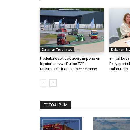
Dakar en Truckraces
Dakar en Tr
Nederlandse truckracers imponeren
Simon Loos
bij start nieuwe Duitse TGP-
Rallysport s
Meisterschaft op Hockenheimring
Dakar Rally
FOTOALBUM