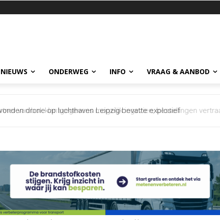
 NIEUWS
ONDERWEG
INFO
VRAAG & AANBOD
evonden drone op luchthaven Leipzig bevatte explosief