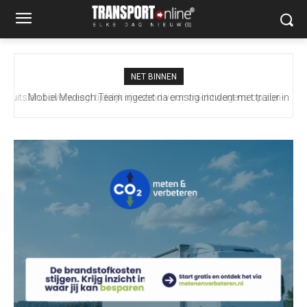
NET BINNEN
Mobiel Medisch Team ingezet na ernstig incident met trailer in
Europoort