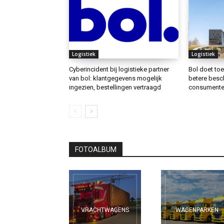
Logistiek
Logistiek
Cyberincident bij logistieke partner
Bol doet to
van bol: klantgegevens mogelijk
betere besc
ingezien, bestellingen vertraagd
consumenten
FOTOALBUM
VRACHTWAGENS
WAGENPARKEN