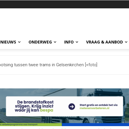
 NIEUWS
ONDERWEG
INFO
VRAAG & AANBOD
 langs snelwegen naar Duitse grens