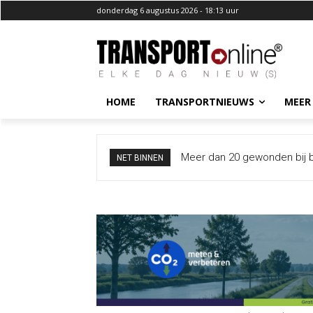
donderdag 6 augustus 2026 - 18:13 uur
HOME
TRANSPORTNIEUWS
MEER
I&W overweegt meer borden
NET BINNEN