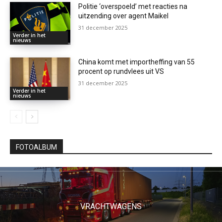
Politie ‘overspoeld’ met reacties na
uitzending over agent Maikel
31 december 2025
Verder in het
nieuws
China komt met importheffing van 55
procent op rundvlees uit VS
31 december 2025
Verder in het
nieuws
FOTOALBUM
VRACHTWAGENS