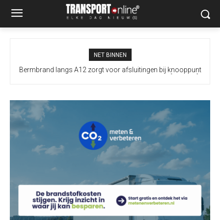
NET BINNEN
Bermbrand langs A12 zorgt voor afsluitingen bij knooppunt
Prins Clausplein: A4 vanuit Utrecht onbereikbaar [+video’s]