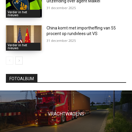
uitzending over agent Maikel
31 december 2025
Verder in het
nieuws
China komt met importheffing van 55
procent op rundvlees uit VS
31 december 2025
Verder in het
nieuws
FOTOALBUM
VRACHTWAGENS