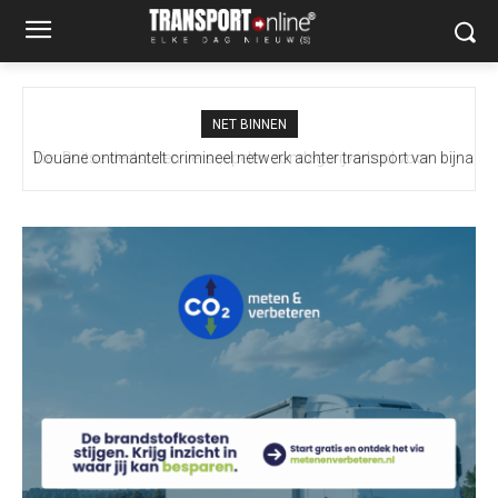
NET BINNEN
Douane ontmantelt crimineel netwerk achter transport van bijna
100 miljoen illegale sigaretten