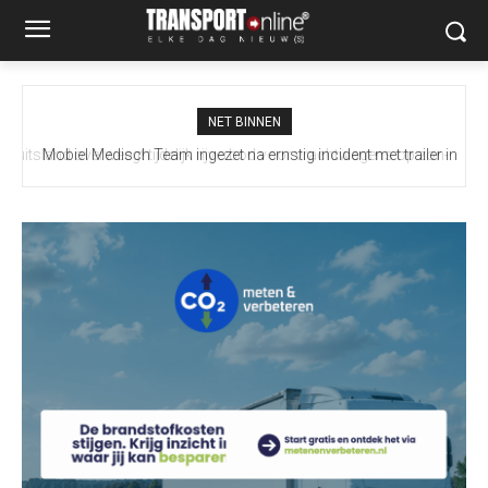
NET BINNEN
Mobiel Medisch Team ingezet na ernstig incident met trailer in
Europoort