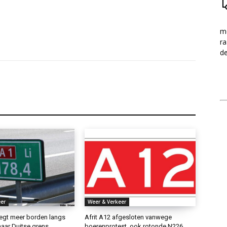
me
ra
d
er
Weer & Verkeer
gt meer borden langs
Afrit A12 afgesloten vanwege
aar Duitse grens
boerenprotest, ook rotonde N226