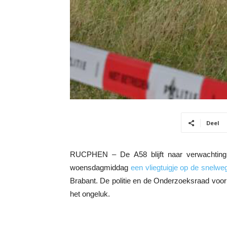
Deel
RUCPHEN – De A58 blijft naar verwachting
woensdagmiddag
een vliegtuigje op de snelwe
Brabant. De politie en de Onderzoeksraad voor
het ongeluk.