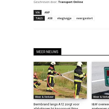
Geschreven door:
Transport Online
VIA
ANP
TAGS
A58
vliegtuigje
neergestort
MEER NIEUWS
Weer & Verkeer
Weer & Verke
Bermbrand langs A12 zorgt voor
I&W overwee
afsluitingen bij knooppunt Prins
snelwegen n