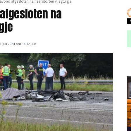
avond afgesloten na neerstorten vliegtuigje
afgesloten na
gje
 juli 2024 om 14:12 uur