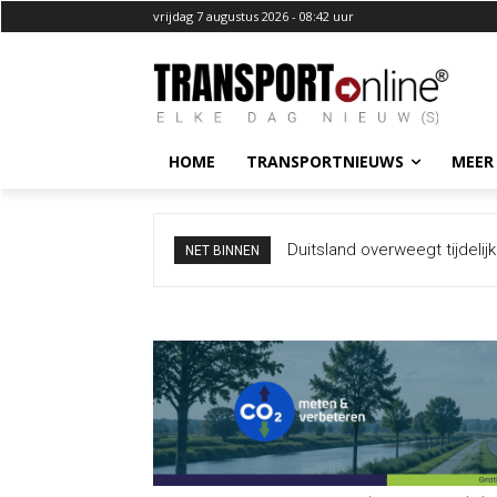
vrijdag 7 augustus 2026 - 08:42 uur
HOME
TRANSPORTNIEUWS
MEER
Duitsland overweegt tijdelijk
Mobiel Medisch Team ingezet
NET BINNEN
waterstand Rijn