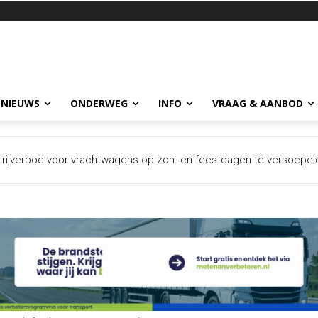
 NIEUWS
ONDERWEG
INFO
VRAAG & AANBOD
 rijverbod voor vrachtwagens op zon- en feestdagen te versoepele
 na ernstig incident met trailer in Europoort