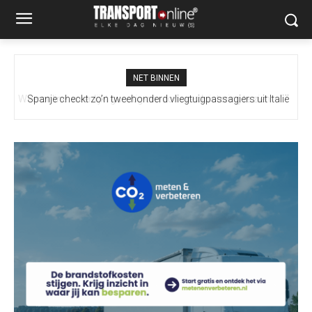
NET BINNEN
Spanje checkt zo’n tweehonderd vliegtuigpassagiers uit Italië