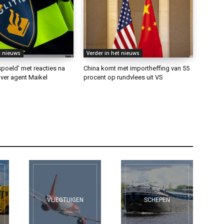
t nieuws
Verder in het nieuws
rspoeld’ met reacties na
China komt met importheffing van 55
ver agent Maikel
procent op rundvlees uit VS
VLIEGTUIGEN
SCHEPEN