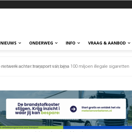
 NIEUWS
ONDERWEG
INFO
VRAAG & AANBOD
et intrekken na dreigement Spanje