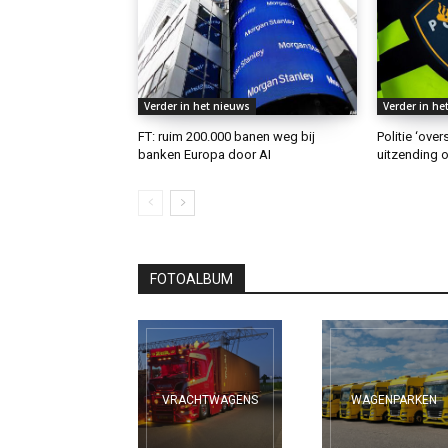
Verder in het nieuws
Verder in he
FT: ruim 200.000 banen weg bij
Politie ‘ove
banken Europa door AI
uitzending o
FOTOALBUM
VRACHTWAGENS
WAGENPARKEN