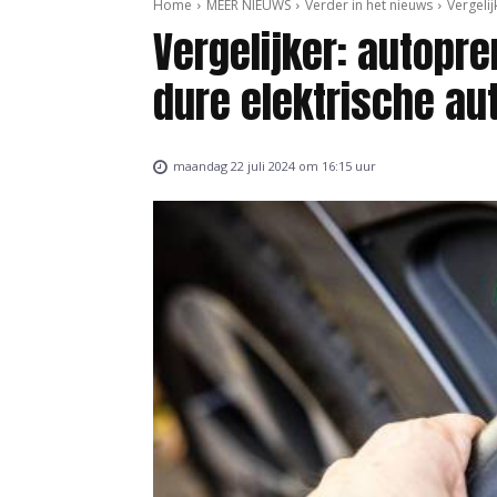
Home
MEER NIEUWS
Verder in het nieuws
Vergeli
Vergelijker: autopr
dure elektrische au
maandag 22 juli 2024 om 16:15 uur