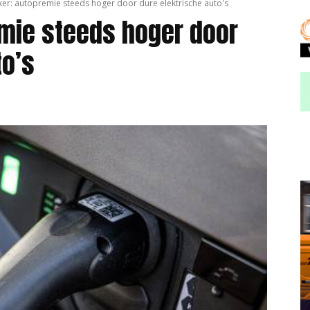
jker: autopremie steeds hoger door dure elektrische auto's
emie steeds hoger door
to’s