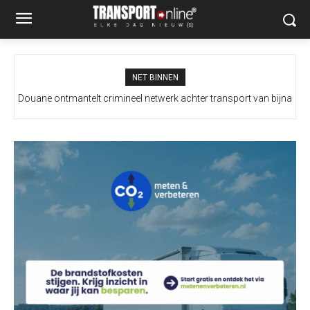
NET BINNEN
Douane ontmantelt crimineel netwerk achter transport van bijna
Italië wil grenscontroles niet intrekken na dreigement Spanje
100 miljoen illegale sigaretten