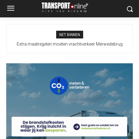
NET BINNEN
Extra maatregelen moeten vrachtverkeer Merwedebrug
terugdringen