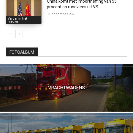
China komt met importheffing van 55
procent op rundvlees uit VS
31 december 2025
Verder in het
nieuws
FOTOALBUM
VRACHTWAGENS