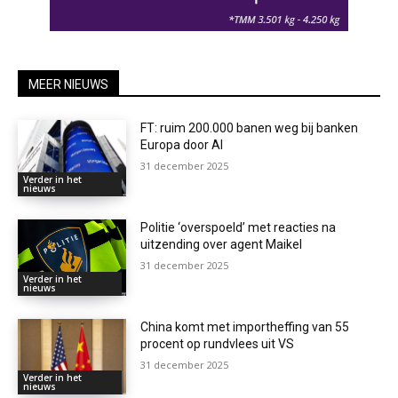
MEER NIEUWS
FT: ruim 200.000 banen weg bij banken
Europa door AI
31 december 2025
Verder in het
nieuws
Politie ‘overspoeld’ met reacties na
uitzending over agent Maikel
31 december 2025
Verder in het
nieuws
China komt met importheffing van 55
procent op rundvlees uit VS
31 december 2025
Verder in het
nieuws