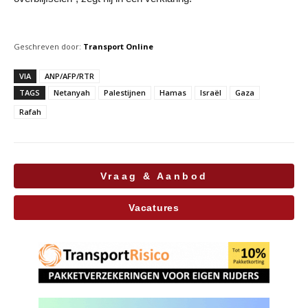
Geschreven door:
Transport Online
VIA
ANP/AFP/RTR
TAGS
Netanyah
Palestijnen
Hamas
Israël
Gaza
Rafah
Vraag & Aanbod
Vacatures