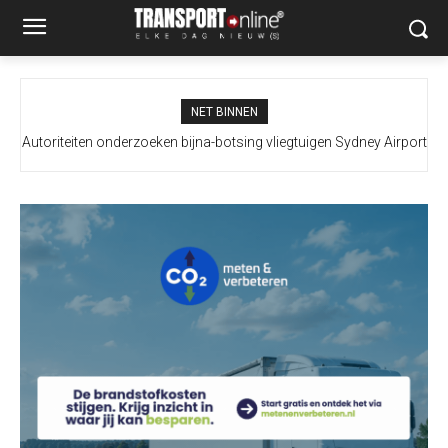
NET BINNEN
Autoriteiten onderzoeken bijna-botsing vliegtuigen Sydney Airport