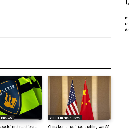
me
ra
d
t nieuws
Verder in het nieuws
rspoeld’ met reacties na
China komt met importheffing van 55