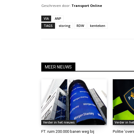
Geschreven door:
Transport Online
VIA
ANP
TAGS
storing
RDW
kenteken
MEER NIEUWS
Verder in het nieuws
Verder in he
FT: ruim 200.000 banen weg bij
Politie ‘ove