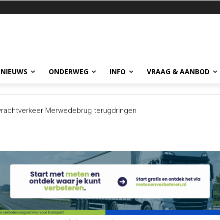
 NIEUWS
ONDERWEG
INFO
VRAAG & AANBOD
rachtverkeer Merwedebrug terugdringen
r datalek dat meerdere bedrijven treft: cybercriminelen krijgen me