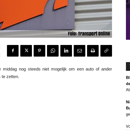
middag nog steeds niet mogelijk om een auto of ander
te zetten.
Bl
de
Ab
Ni
Bu
ge
V