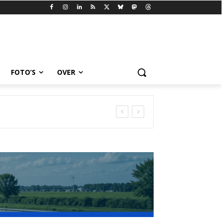
FOTO’S
OVER
er kans om te slagen