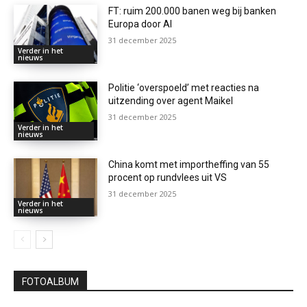
FT: ruim 200.000 banen weg bij banken
Europa door AI
31 december 2025
Verder in het
nieuws
Politie ‘overspoeld’ met reacties na
uitzending over agent Maikel
31 december 2025
Verder in het
nieuws
China komt met importheffing van 55
procent op rundvlees uit VS
31 december 2025
Verder in het
nieuws
FOTOALBUM