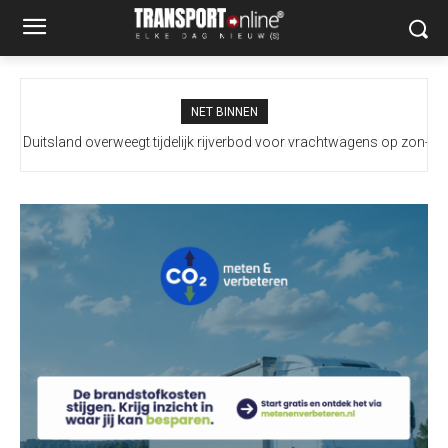
NET BINNEN
Duitsland overweegt tijdelijk rijverbod voor vrachtwagens op zon-
en feestdagen te versoepelen vanwege extreem lage waterstand
Rijn