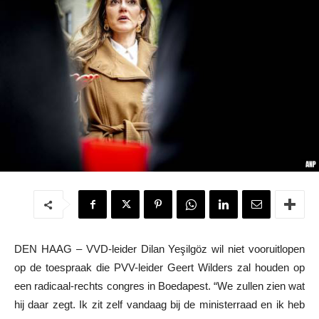
DEN HAAG – VVD-leider Dilan Yeşilgöz wil niet vooruitlopen
op de toespraak die PVV-leider Geert Wilders zal houden op
een radicaal-rechts congres in Boedapest. “We zullen zien wat
hij daar zegt. Ik zit zelf vandaag bij de ministerraad en ik heb