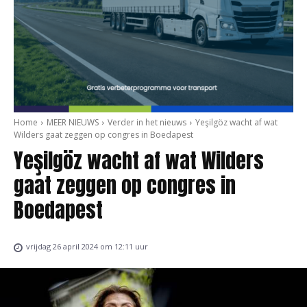
Home
MEER NIEUWS
Verder in het nieuws
Yeşilgöz wacht af wat
Wilders gaat zeggen op congres in Boedapest
Yeşilgöz wacht af wat Wilders
gaat zeggen op congres in
Boedapest
vrijdag 26 april 2024 om 12:11 uur