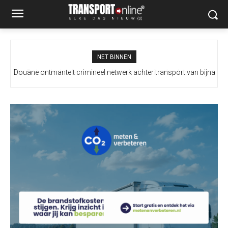
NET BINNEN
Douane ontmantelt crimineel netwerk achter transport van bijna
100 miljoen illegale sigaretten