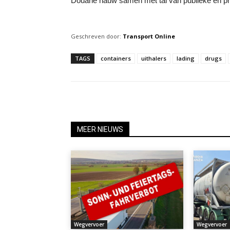
Douane nauw samen met tal van publieke en pri
Geschreven door:
Transport Online
TAGS
containers
uithalers
lading
drugs
MEER NIEUWS
Wegvervoer
Wegvervoer