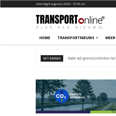
zaterdag 8 augustus 2026 - 10:54 uur
HOME
TRANSPORTNIEUWS
MEER
Italië wil grenscontroles ni
NET BINNEN