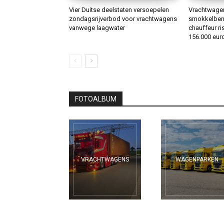
Vier Duitse deelstaten versoepelen
Vrachtwagen 
zondagsrijverbod voor vrachtwagens
smokkelbenz
vanwege laagwater
chauffeur ris
156.000 euro
FOTOALBUM
VRACHTWAGENS
WAGENPARKEN