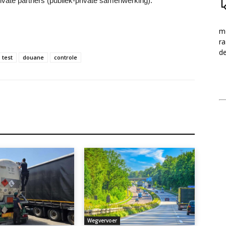
vate partners (publiek-private samenwerking).
me
ra
d
test
douane
controle
Wegvervoer