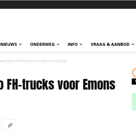
 NIEUWS
ONDERWEG
INFO
VRAAG & AANBOD
ieuwe Volvo FH-trucks voor Emons Group
vo FH-trucks voor Emons