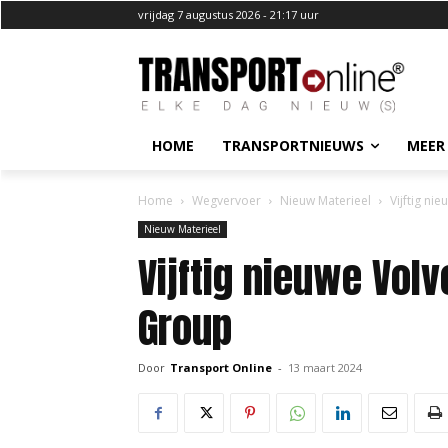
vrijdag 7 augustus 2026 - 21:17 uur
HOME
TRANSPORTNIEUWS
MEER
Home
Wegvervoer
Nieuw Materieel
Vijftig n
Nieuw Materieel
Vijftig nieuwe Vol
Group
Door
Transport Online
-
13 maart 2024