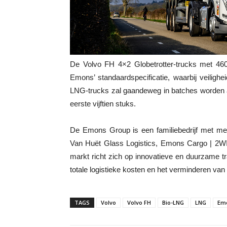
De Volvo FH 4×2 Globetrotter-trucks met 46
Emons’ standaardspecificatie, waarbij veilighe
LNG-trucks zal gaandeweg in batches worden a
eerste vijftien stuks.
De Emons Group is een familiebedrijf met me
Van Huët Glass Logistics, Emons Cargo | 2WI
markt richt zich op innovatieve en duurzame t
totale logistieke kosten en het verminderen van 
TAGS
Volvo
Volvo FH
Bio-LNG
LNG
Em