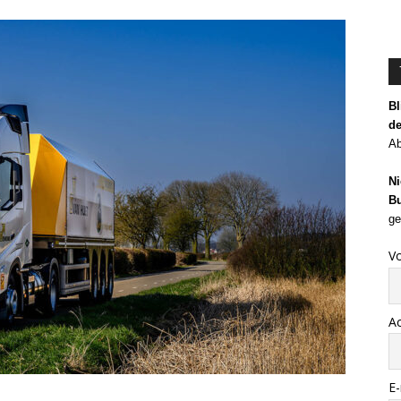
Bl
de
Ab
Ni
Bu
ge
V
A
E-