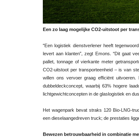
Een zo laag mogelijke CO2-uitstoot per tra
“Een logistiek dienstverlener heeft tegenwoo
levert aan klanten”, zegt Emons. “Dit gaat v
pallet, tonnage of vierkante meter getranspo
CO2-uitstoot per transporteenheid – is van s
willen ons vervoer graag efficiënt uitvoere
dubbeldeckconcept, waarbij 63% hogere laadc
lichtgewichtconcepten in de glaslogistiek en dus
Het wagenpark bevat straks 120 Bio-LNG-truc
een dieselaangedreven truck; de prestaties ligg
Bewezen betrouwbaarheid in combinatie met