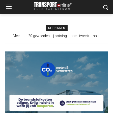
NET BINNEN
I&W overweegt meer borden langs snelwegen naar Duitse grens