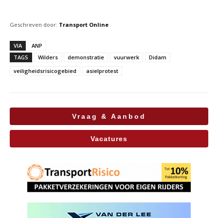
Geschreven door:
Transport Online
VIA
ANP
TAGS
Wilders
demonstratie
vuurwerk
Didam
veiligheidsrisicogebied
asielprotest
Vraag & Aanbod
Vacatures