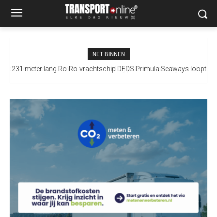
NET BINNEN
231 meter lang Ro-Ro-vrachtschip DFDS Primula Seaways loopt
vast bij Terneuzen, drie sleepboten ter plaatse