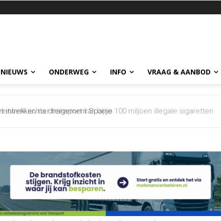
 NIEUWS
ONDERWEG
INFO
VRAAG & AANBOD
et intrekken na dreigement Spanje