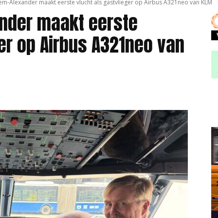
em-Alexander maakt eerste vlucht als gastvlieger op Airbus A321neo van KLM
ander maakt eerste
ger op Airbus A321neo van