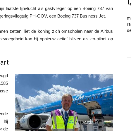
 laatste lijnvlucht als gastvlieger op een Boeing 737 van
geringsvliegtuig PH-GOV, een Boeing 737 Business Jet.
me
ra
d
nnen zetten, liet de koning zich omscholen naar de Airbus
voegdheid kan hij opnieuw actief blijven als co-piloot op
art
eugd
1985
lasse
lende
 hij
or de