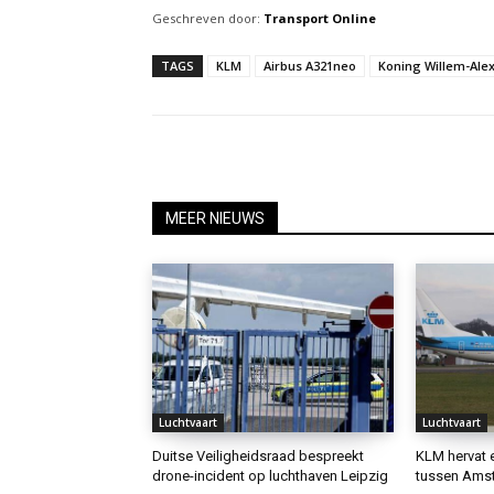
Geschreven door:
Transport Online
TAGS
KLM
Airbus A321neo
Koning Willem-Ale
MEER NIEUWS
Luchtvaart
Luchtvaart
Duitse Veiligheidsraad bespreekt
KLM hervat 
drone-incident op luchthaven Leipzig
tussen Amst