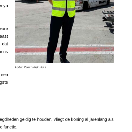
enya
ware
aast
, dat
prins
Foto: Koninklijk Huis
 een
ogste
dheden geldig te houden, vliegt de koning al jarenlang als
e functie.