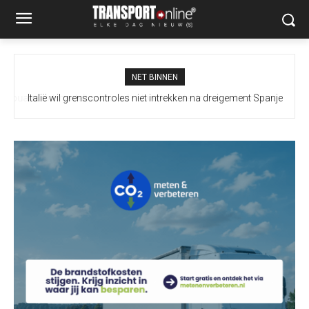
NET BINNEN
Italië wil grenscontroles niet intrekken na dreigement Spanje