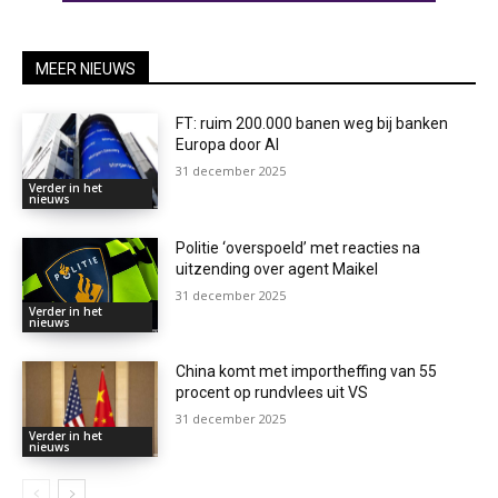
MEER NIEUWS
FT: ruim 200.000 banen weg bij banken
Europa door AI
31 december 2025
Verder in het
nieuws
Politie ‘overspoeld’ met reacties na
uitzending over agent Maikel
31 december 2025
Verder in het
nieuws
China komt met importheffing van 55
procent op rundvlees uit VS
31 december 2025
Verder in het
nieuws