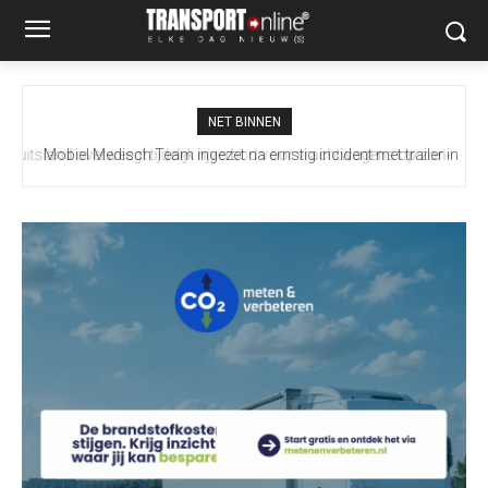
NET BINNEN
Mobiel Medisch Team ingezet na ernstig incident met trailer in
Europoort