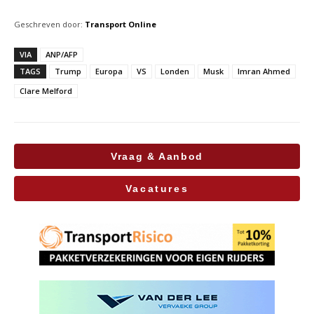
Geschreven door:
Transport Online
VIA
ANP/AFP
TAGS
Trump
Europa
VS
Londen
Musk
Imran Ahmed
Clare Melford
Vraag & Aanbod
Vacatures