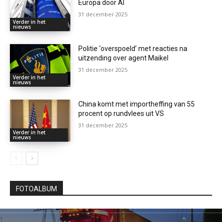
Europa door AI
31 december 2025
Verder in het
nieuws
Politie ‘overspoeld’ met reacties na
uitzending over agent Maikel
31 december 2025
Verder in het
nieuws
China komt met importheffing van 55
procent op rundvlees uit VS
31 december 2025
Verder in het
nieuws
FOTOALBUM