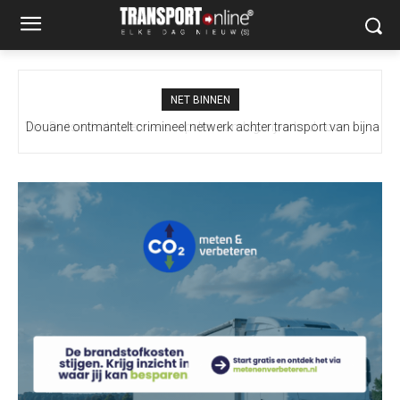
NET BINNEN
Douane ontmantelt crimineel netwerk achter transport van bijna
100 miljoen illegale sigaretten