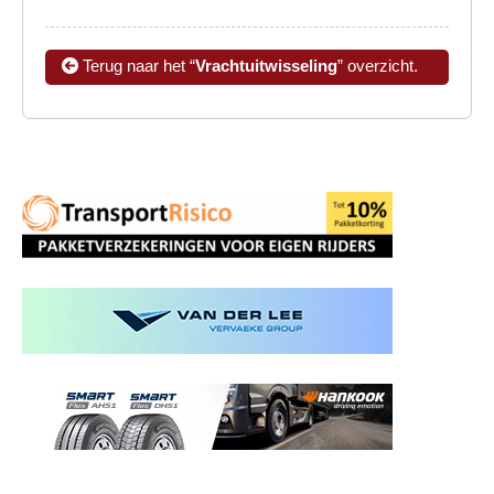
Terug naar het “
Vrachtuitwisseling
” overzicht.