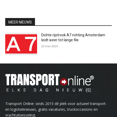
MEER NIEUWS
Dichte rijstrook A7 richting Amsterdam
leidt weer tot lange file
23 mei 2024
Transport Online: sinds 2015 dé plek voor actueel transport-
en logistieknieuws, gratis vacatures, truckoccasions en
vrachtuitwisseling.