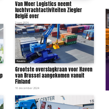
Van Moer Logistics neemt
luchtvrachtactiviteiten Ziegler
België over
2 juni 2026
Havens
Grootste overslagkraan voor Haven
ap
van Brussel aangekomen vanuit
Finland
10 december 2024