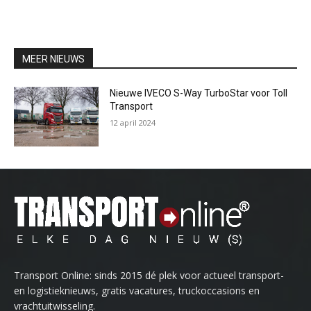
MEER NIEUWS
Nieuwe IVECO S-Way TurboStar voor Toll
Transport
12 april 2024
Transport Online: sinds 2015 dé plek voor actueel transport-
en logistieknieuws, gratis vacatures, truckoccasions en
vrachtuitwisseling.