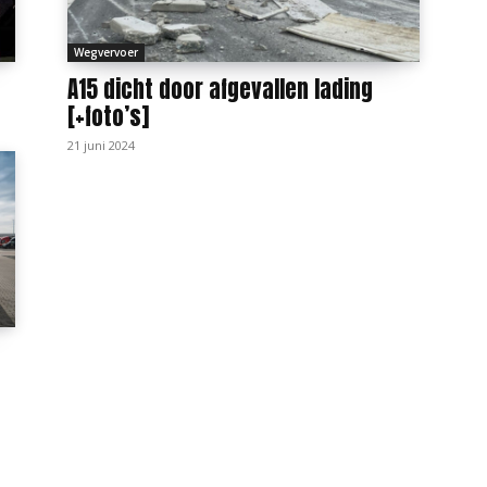
Wegvervoer
A15 dicht door afgevallen lading
[+foto’s]
21 juni 2024