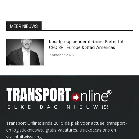
MEER NIEUWS
bpostgroup benoemt Rainer Kiefer tot
CEO 3PL Europe & Staci Americas
7 oktober 2025
Transport Online: sinds 2015 dé plek voor actueel transport-
en logistieknieuws, gratis vacatures, truckoccasions en
vrachtuitwisseling.