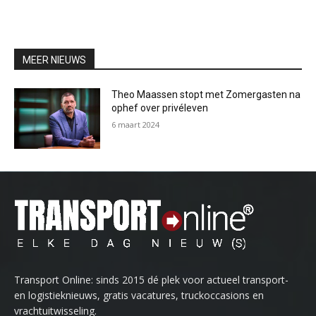
MEER NIEUWS
Theo Maassen stopt met Zomergasten na
ophef over privéleven
6 maart 2024
Transport Online: sinds 2015 dé plek voor actueel transport-
en logistieknieuws, gratis vacatures, truckoccasions en
vrachtuitwisseling.