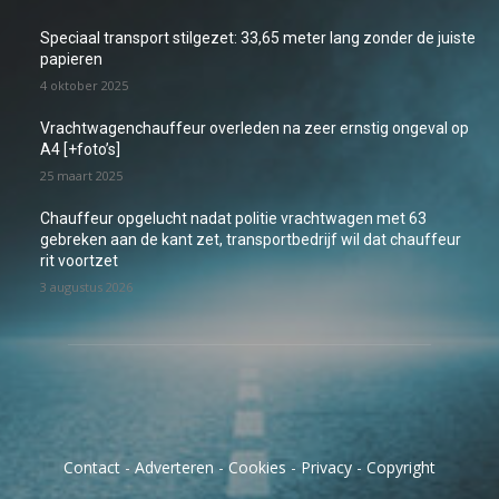
Speciaal transport stilgezet: 33,65 meter lang zonder de juiste
papieren
4 oktober 2025
Vrachtwagenchauffeur overleden na zeer ernstig ongeval op
A4 [+foto’s]
25 maart 2025
Chauffeur opgelucht nadat politie vrachtwagen met 63
gebreken aan de kant zet, transportbedrijf wil dat chauffeur
rit voortzet
3 augustus 2026
Contact
-
Adverteren
-
Cookies
-
Privacy
-
Copyright