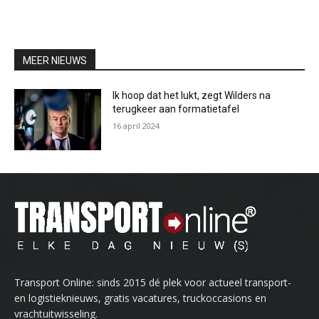
MEER NIEUWS
Ik hoop dat het lukt, zegt Wilders na
terugkeer aan formatietafel
16 april 2024
Transport Online: sinds 2015 dé plek voor actueel transport-
en logistieknieuws, gratis vacatures, truckoccasions en
vrachtuitwisseling.