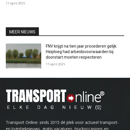
11 april 2025
MEER NIEUWS
FNV krijgt na tien jaar procederen gelijk:
Heiploeg had arbeidsvoorwaarden bij
doorstart moeten respecteren
11 april 2025
Transport Online: sinds 2015 dé plek voor actueel transport-
en logistieknieuws, gratis vacatures, truckoccasions en