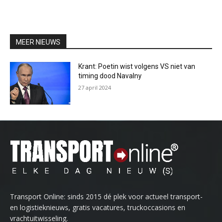
MEER NIEUWS
Krant: Poetin wist volgens VS niet van
timing dood Navalny
27 april 2024
Transport Online: sinds 2015 dé plek voor actueel transport-
en logistieknieuws, gratis vacatures, truckoccasions en
vrachtuitwisseling.