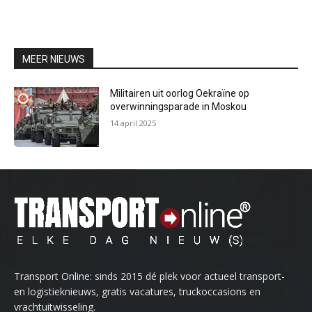
MEER NIEUWS
Militairen uit oorlog Oekraïne op
overwinningsparade in Moskou
14 april 2025
Transport Online: sinds 2015 dé plek voor actueel transport-
en logistieknieuws, gratis vacatures, truckoccasions en
vrachtuitwisseling.