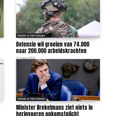
Verder in het nieuws
Defensie wil groeien van 74.000
naar 200.000 arbeidskrachten
21 maart 2025
Verder in het nieuws
Minister Brekelmans ziet niets in
herinvoeren opkomstplicht