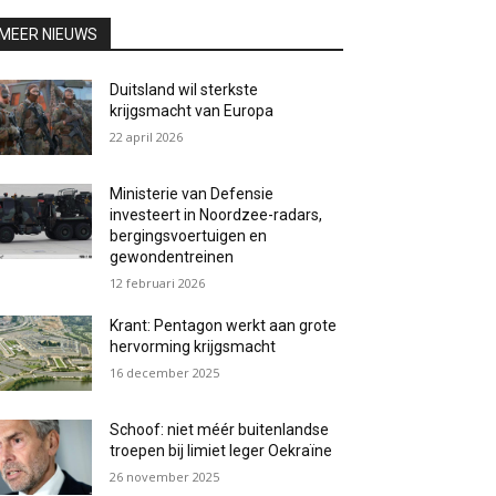
MEER NIEUWS
Duitsland wil sterkste
krijgsmacht van Europa
22 april 2026
Ministerie van Defensie
investeert in Noordzee-radars,
bergingsvoertuigen en
gewondentreinen
12 februari 2026
Krant: Pentagon werkt aan grote
hervorming krijgsmacht
16 december 2025
Schoof: niet méér buitenlandse
troepen bij limiet leger Oekraïne
26 november 2025