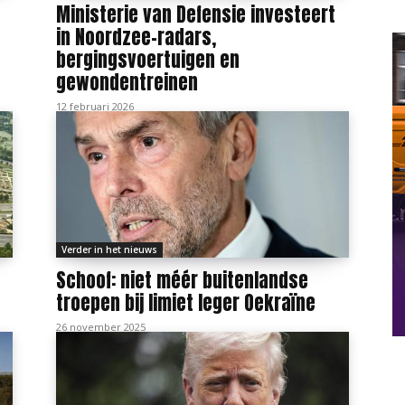
t
Ministerie van Defensie investeert
in Noordzee-radars,
bergingsvoertuigen en
gewondentreinen
12 februari 2026
Verder in het nieuws
Schoof: niet méér buitenlandse
troepen bij limiet leger Oekraïne
26 november 2025