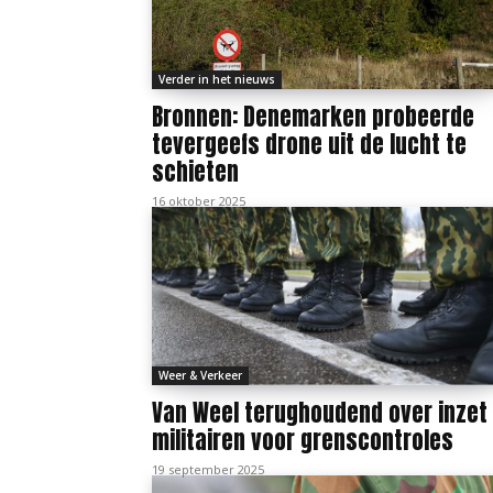
Verder in het nieuws
Bronnen: Denemarken probeerde
tevergeefs drone uit de lucht te
schieten
16 oktober 2025
Weer & Verkeer
Van Weel terughoudend over inzet
militairen voor grenscontroles
19 september 2025