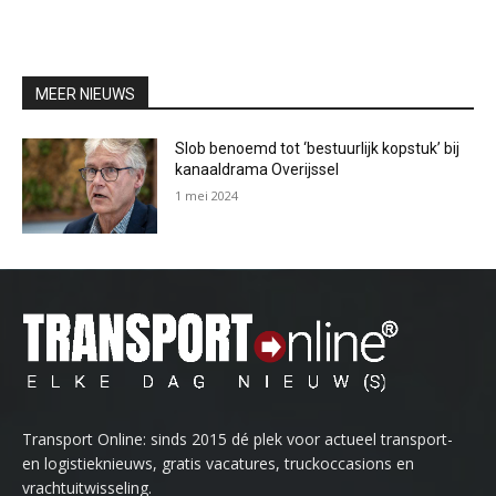
MEER NIEUWS
Slob benoemd tot ‘bestuurlijk kopstuk’ bij
kanaaldrama Overijssel
1 mei 2024
Transport Online: sinds 2015 dé plek voor actueel transport-
en logistieknieuws, gratis vacatures, truckoccasions en
vrachtuitwisseling.