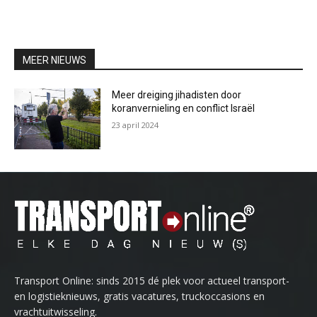
MEER NIEUWS
Meer dreiging jihadisten door
koranvernieling en conflict Israël
23 april 2024
Transport Online: sinds 2015 dé plek voor actueel transport-
en logistieknieuws, gratis vacatures, truckoccasions en
vrachtuitwisseling.