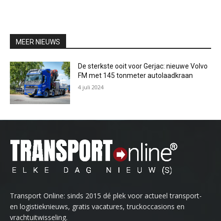
MEER NIEUWS
De sterkste ooit voor Gerjac: nieuwe Volvo
FM met 145 tonmeter autolaadkraan
4 juli 2024
Transport Online: sinds 2015 dé plek voor actueel transport-
en logistieknieuws, gratis vacatures, truckoccasions en
vrachtuitwisseling.