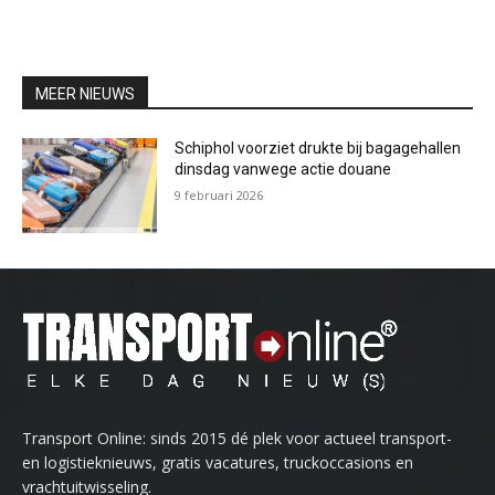
MEER NIEUWS
Schiphol voorziet drukte bij bagagehallen
dinsdag vanwege actie douane
9 februari 2026
Transport Online: sinds 2015 dé plek voor actueel transport-
en logistieknieuws, gratis vacatures, truckoccasions en
vrachtuitwisseling.