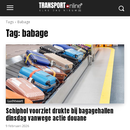
Tags
Babage
Tag:
babage
Luchtvaart
Schiphol voorziet drukte bij bagagehallen
dinsdag vanwege actie douane
9 februari 2026