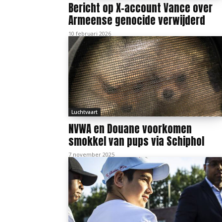
Bericht op X-account Vance over
Armeense genocide verwijderd
10 februari 2026
Luchtvaart
NVWA en Douane voorkomen
smokkel van pups via Schiphol
7 november 2025