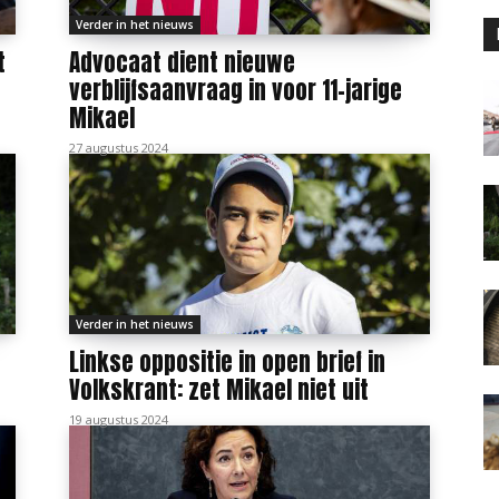
Verder in het nieuws
t
Advocaat dient nieuwe
verblijfsaanvraag in voor 11-jarige
Mikael
27 augustus 2024
Verder in het nieuws
Linkse oppositie in open brief in
Volkskrant: zet Mikael niet uit
19 augustus 2024