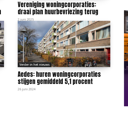
Vereniging woningcorporaties:
n
draai plan huurbevriezing terug
2 juni 2025
Verder in het nieuws
Aedes: huren woningcorporaties
stijgen gemiddeld 5,1 procent
26 juni 2024