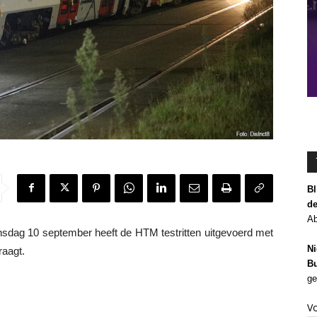
Bl
de
Ab
dag 10 september heeft de HTM testritten uitgevoerd met
Ni
raagt.
Bu
ge
V