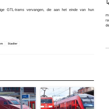
ige GTL-trams vervangen, die aan het einde van hun
me
ra
d
am
Stadler