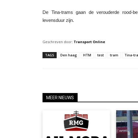
De Tina-trams gaan de verouderde rood-be
levensduur zijn.
Geschreven door:
Transport Online
TAGS
Den haag
HTM
test
tram
Tina-tr
MEER NIEUWS