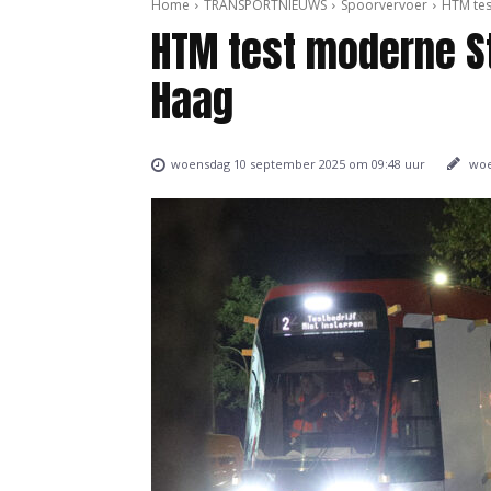
Home
TRANSPORTNIEUWS
Spoorvervoer
HTM tes
HTM test moderne St
Haag
woe
woensdag 10 september 2025 om 09:48 uur