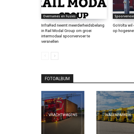
Overnames en Fusies
Spoorvervoe
InfraRed neemt meerderheidsbelang
GoVolta wil 
in Rail Modal Group om groei
op hogesnelh
intermodaal spoorvervoer te
versnellen
FOTOALBUM
VRACHTWAGENS
WAGENPARKEN