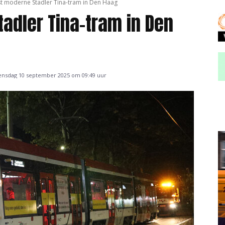
t moderne Stadler Tina-tram in Den Haag
adler Tina-tram in Den
nsdag 10 september 2025 om 09:49 uur