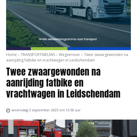
Home
TRANSPORTNIEUWS
Wegvervoer
Twee zwaargewonden na
aanrijding fatbike en vrachtwagen in Leidschendam
Twee zwaargewonden na
aanrijding fatbike en
vrachtwagen in Leidschendam
woensdag 3 september 2025 om 13:50 uur