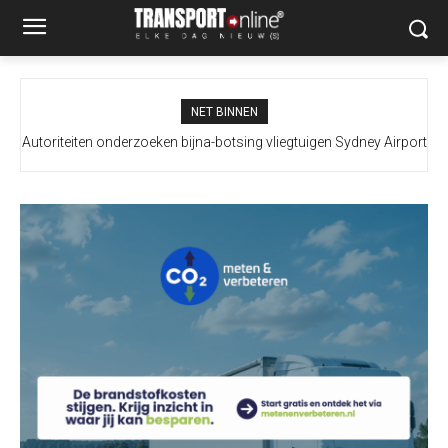
NET BINNEN
Autoriteiten onderzoeken bijna-botsing vliegtuigen Sydney Airport