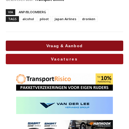
VIA
ANP/BLOOMBERG
TAGS
alcohol
piloot
Japan Airlines
dronken
Vraag & Aanbod
Vacatures