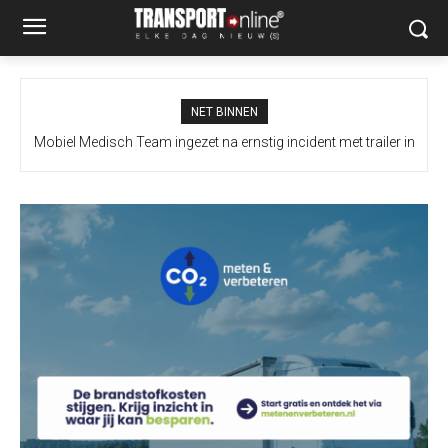
NET BINNEN
Mobiel Medisch Team ingezet na ernstig incident met trailer in
Europoort