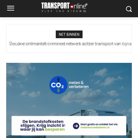
NET BINNEN
Douane ontmantelt crimineel netwerk achter transport van bijna
100 miljoen illegale sigaretten