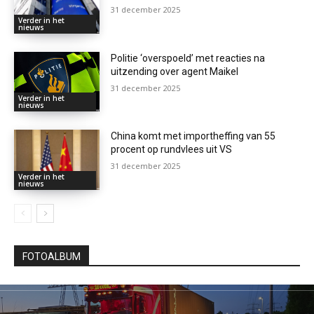
31 december 2025
Verder in het
nieuws
Politie ‘overspoeld’ met reacties na
uitzending over agent Maikel
31 december 2025
Verder in het
nieuws
China komt met importheffing van 55
procent op rundvlees uit VS
31 december 2025
Verder in het
nieuws
FOTOALBUM